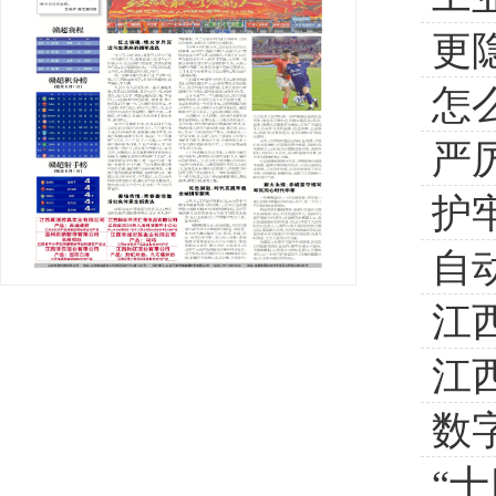
更
数
怎
严
护
自
江
江
数
车
“