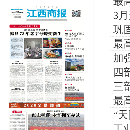
最
3
点
巩
最
得
加
精
四
三
最
“
工