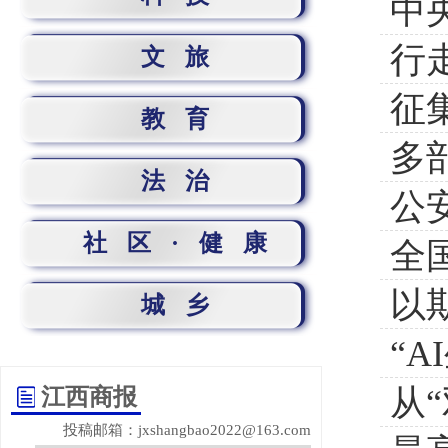
中
行
文旅
征
教育
多
T
法治
公
社区·健康
全
例
以
城乡
“
从
江西商报
投稿邮箱：jxshangbao2022@163.com