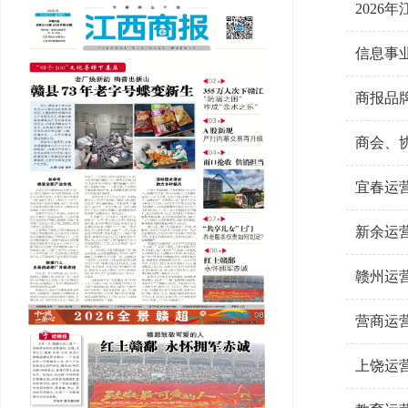
2026
信息事
商报品
商会、
宜春运
新余运
赣州运
营商运
上饶运